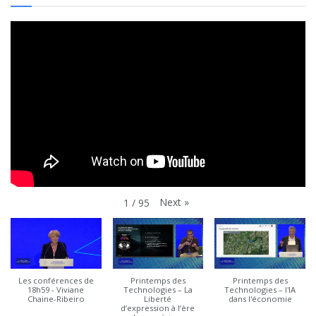
Next
»
1
/
95
Les conférences de
Printemps des
Printemps des
18h59 - Viviane
Technologies – La
Technologies – l'IA
Chaine-Ribeiro
Liberté
dans l'économie
d’expression à l’ère