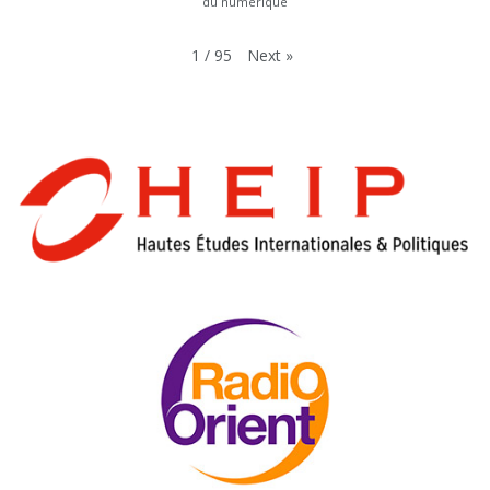
du numérique
Next
»
1
/
95