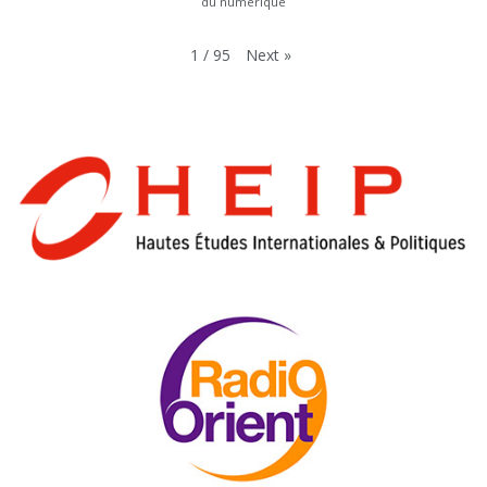
du numérique
Next
»
1
/
95