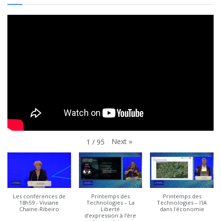
Next
»
1
/
95
Les conférences de
Printemps des
Printemps des
18h59 - Viviane
Technologies – La
Technologies – l'IA
Chaine-Ribeiro
Liberté
dans l'économie
d’expression à l’ère