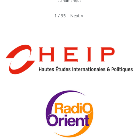
du numérique
Next
»
1
/
95