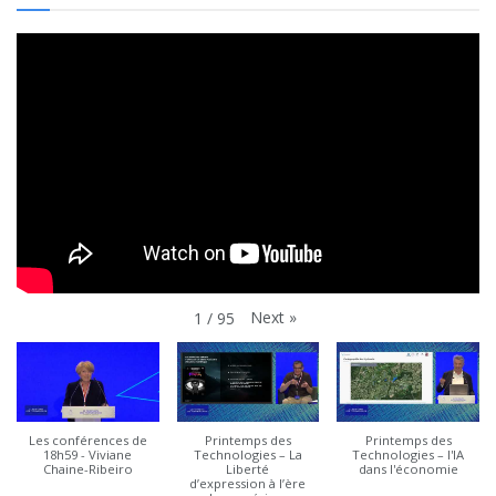
Next
»
1
/
95
Les conférences de
Printemps des
Printemps des
18h59 - Viviane
Technologies – La
Technologies – l'IA
Chaine-Ribeiro
Liberté
dans l'économie
d’expression à l’ère