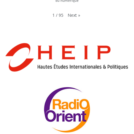
du numérique
Next
»
1
/
95