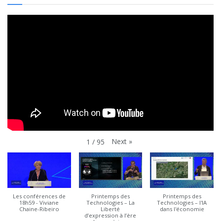
Next
»
1
/
95
Les conférences de
Printemps des
Printemps des
18h59 - Viviane
Technologies – La
Technologies – l'IA
Chaine-Ribeiro
Liberté
dans l'économie
d’expression à l’ère