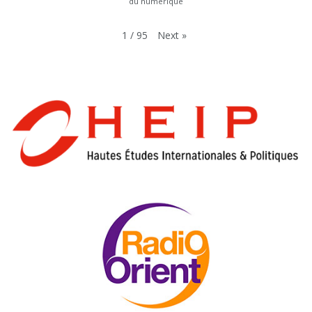
du numérique
Next
»
1
/
95