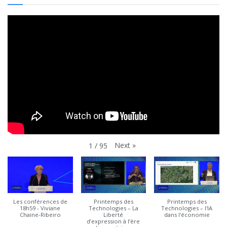
Next
»
1
/
95
Les conférences de
Printemps des
Printemps des
18h59 - Viviane
Technologies – La
Technologies – l'IA
Chaine-Ribeiro
Liberté
dans l'économie
d’expression à l’ère