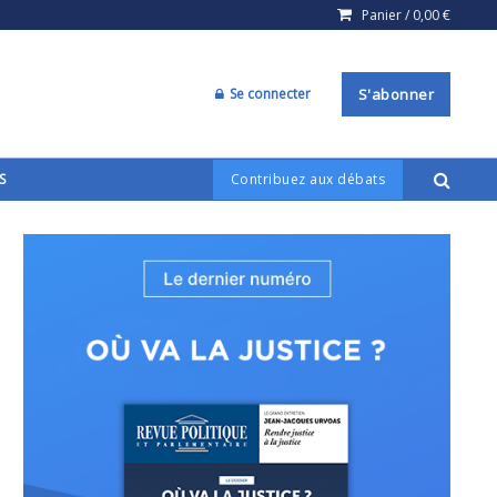
Panier /
0,00
€
Se connecter
S'abonner
S
Contribuez aux débats