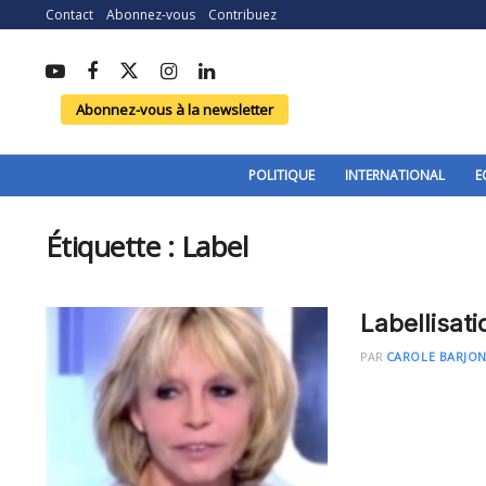
Contact
Abonnez-vous
Contribuez
Abonnez-vous à la newsletter
POLITIQUE
INTERNATIONAL
E
Étiquette :
Label
Labellisati
PAR
CAROLE BARJO