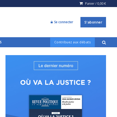
Panier /
0,00
€
Se connecter
S'abonner
S
Contribuez aux débats