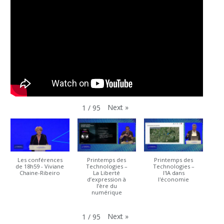
Next
»
1
/
95
Les conférences
Printemps des
Printemps des
de 18h59 - Viviane
Technologies –
Technologies –
Chaine-Ribeiro
La Liberté
l'IA dans
d’expression à
l'économie
l’ère du
numérique
Next
»
1
/
95