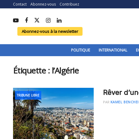
Contact
Abonnez-vous
Contribuez
Abonnez-vous à la newsletter
POLITIQUE
INTERNATIONAL
E
Étiquette :
l’Algérie
Rêver d’une
TRIBUNE LIBRE
PAR
KAMEL BENCHE