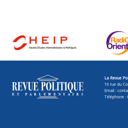
La Revue Pol
10 rue du Co
Email : cont
Téléphone : 