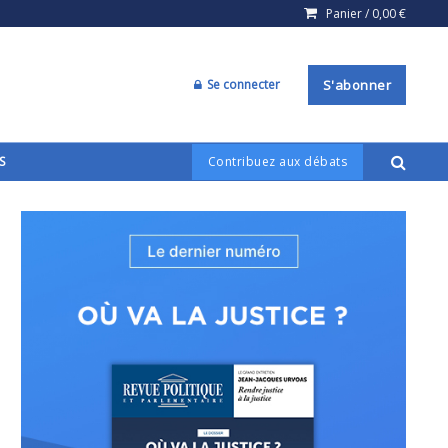
Panier /
0,00
€
Se connecter
S'abonner
S
Contribuez aux débats