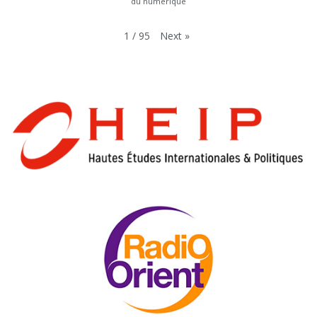
du numérique
Next
»
1
/
95