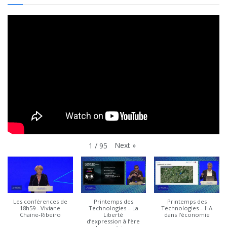
Next
»
1
/
95
Les conférences de
Printemps des
Printemps des
18h59 - Viviane
Technologies – La
Technologies – l'IA
Chaine-Ribeiro
Liberté
dans l'économie
d’expression à l’ère