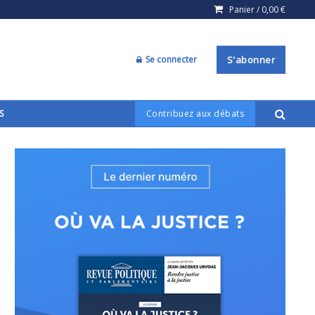
Panier /
0,00
€
Se connecter
S'abonner
S
Contribuez aux débats