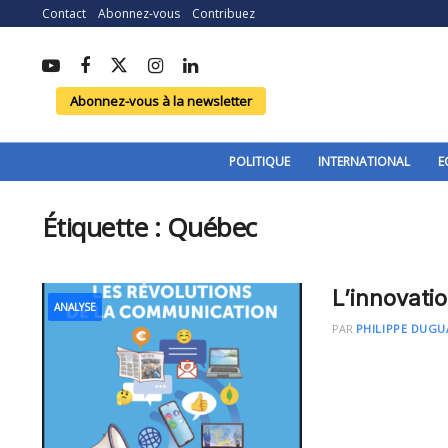
Contact
Abonnez-vous
Contribuez
Abonnez-vous à la newsletter
POLITIQUE
INTERNATIONAL
E
Étiquette :
Québec
L’innovati
ANALYSE
PAR
PHILIPPE DUGU