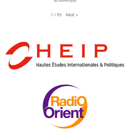
du numérique
Next
»
1
/
95