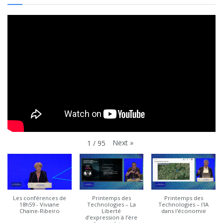
Next
»
1
/
95
Les conférences de
Printemps des
Printemps des
18h59 - Viviane
Technologies – La
Technologies – l'IA
Chaine-Ribeiro
Liberté
dans l'économie
d’expression à l’ère