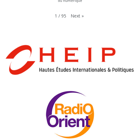
du numérique
Next
»
1
/
95