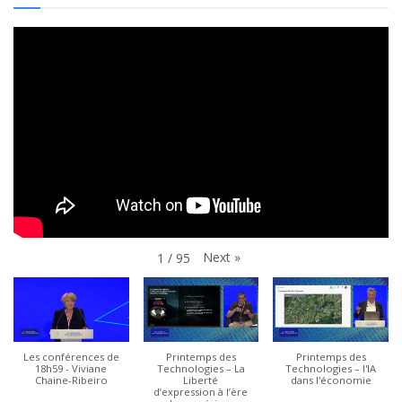
Next
»
1
/
95
Les conférences de
Printemps des
Printemps des
18h59 - Viviane
Technologies – La
Technologies – l'IA
Chaine-Ribeiro
Liberté
dans l'économie
d’expression à l’ère