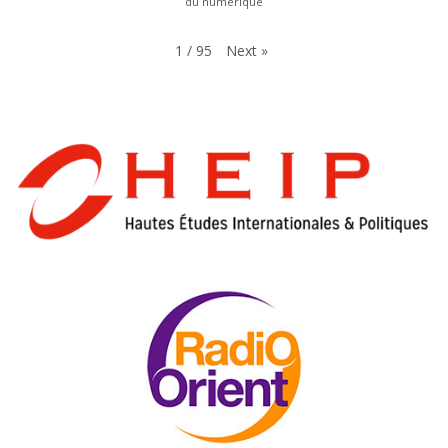
du numérique
Next
»
1
/
95