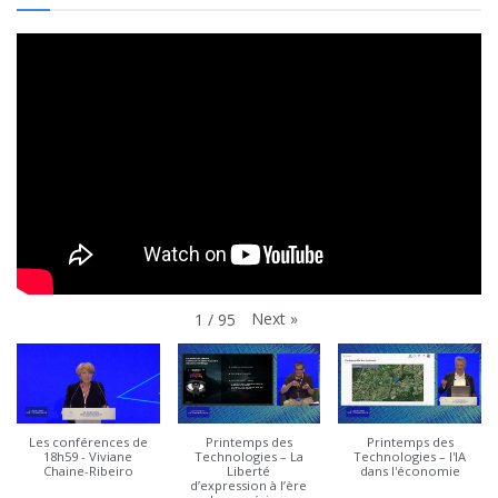
Next
»
1
/
95
Les conférences de
Printemps des
Printemps des
18h59 - Viviane
Technologies – La
Technologies – l'IA
Chaine-Ribeiro
Liberté
dans l'économie
d’expression à l’ère