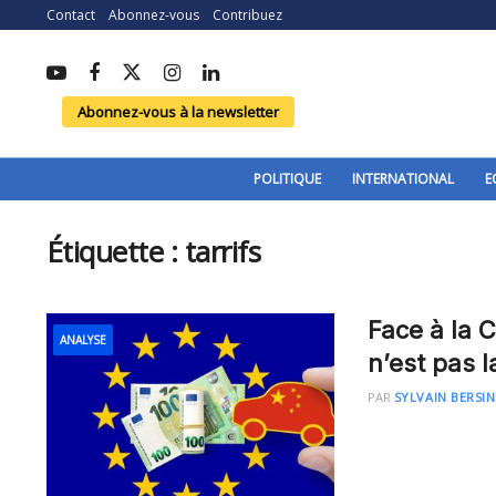
Contact
Abonnez-vous
Contribuez
Abonnez-vous à la newsletter
POLITIQUE
INTERNATIONAL
E
Étiquette :
tarrifs
Face à la 
ANALYSE
n’est pas l
PAR
SYLVAIN BERSI