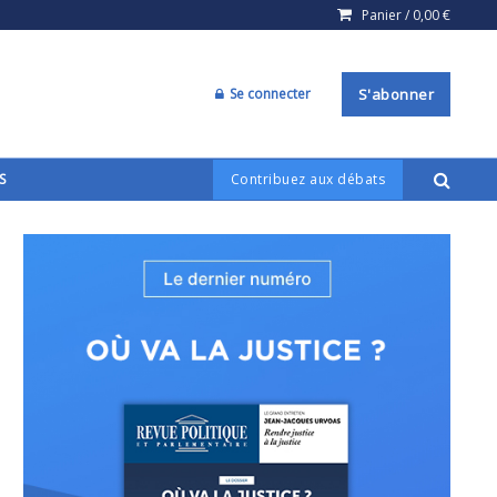
Panier /
0,00
€
Se connecter
S'abonner
S
Contribuez aux débats