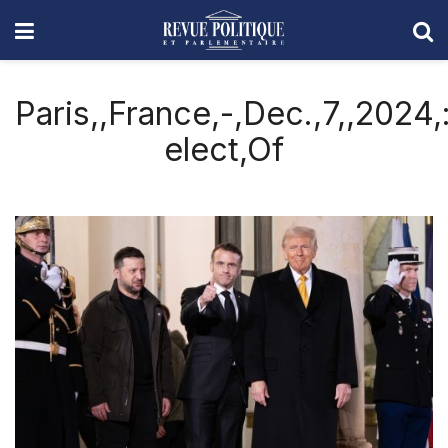
Paris,,France,-,Dec.,7,,2024,
elect,Of