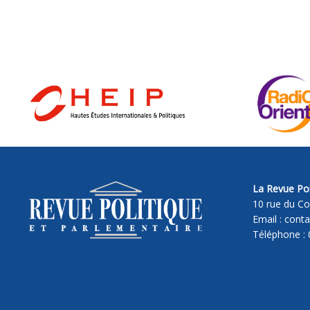
La Revue Pol
10 rue du Co
Email : cont
Téléphone : 