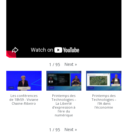
Next
»
1
/
95
Les conférences
Printemps des
Printemps des
de 18h59 - Viviane
Technologies –
Technologies –
Chaine-Ribeiro
La Liberté
l'IA dans
d’expression à
l'économie
l’ère du
numérique
Next
»
1
/
95