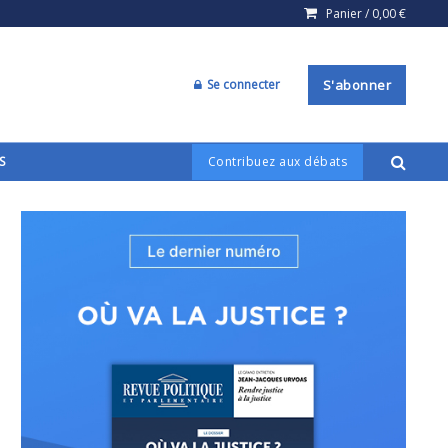
Panier /
0,00
€
Se connecter
S'abonner
S
Contribuez aux débats