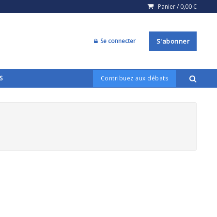
Panier /
0,00
€
Se connecter
S'abonner
S
Contribuez aux débats