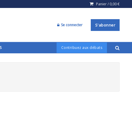
Panier /
0,00
€
Se connecter
S'abonner
S
Contribuez aux débats