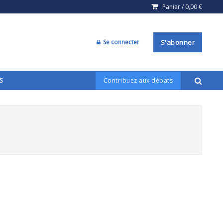
Panier /
0,00
€
Se connecter
S'abonner
S
Contribuez aux débats