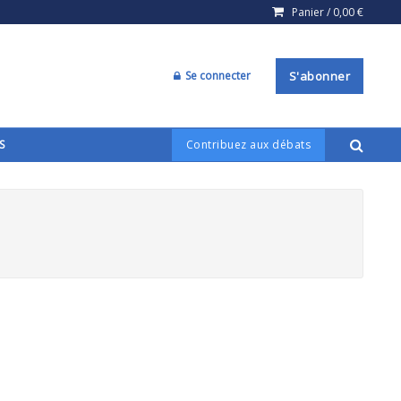
Panier /
0,00
€
Se connecter
S'abonner
S
Contribuez aux débats