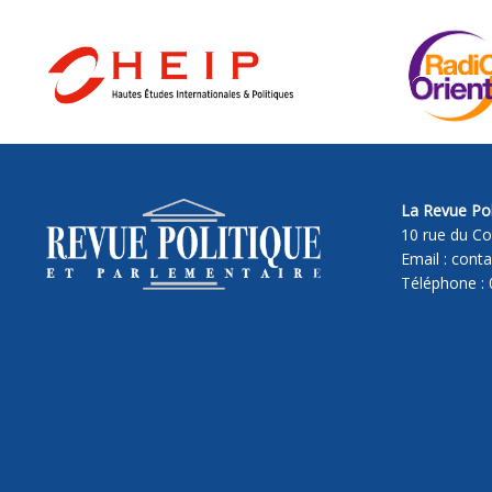
La Revue Pol
10 rue du Co
Email : cont
Téléphone : 