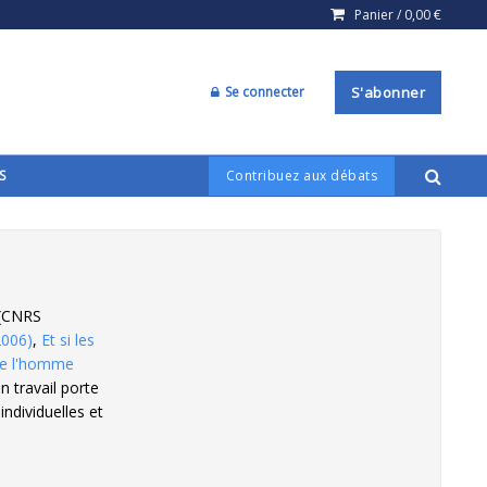
Panier /
0,00
€
Se connecter
S'abonner
S
Contribuez aux débats
 (CNRS
2006)
,
Et si les
 de l'homme
on travail porte
individuelles et