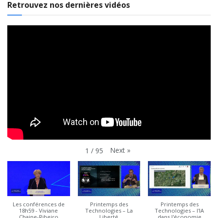
Retrouvez nos dernières vidéos
Next
»
1
/
95
Les conférences de
Printemps des
Printemps des
18h59 - Viviane
Technologies – La
Technologies – l'IA
Chaine-Ribeiro
Liberté
dans l'économie