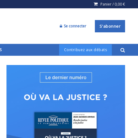
Panier /
0,00
€
Se connecter
S'abonner
S
Contribuez aux débats