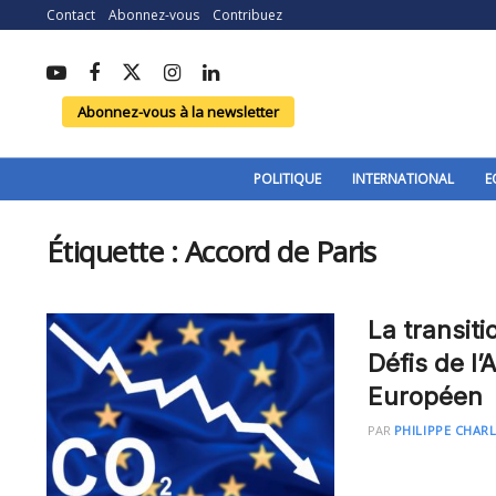
Contact
Abonnez-vous
Contribuez
Abonnez-vous à la newsletter
POLITIQUE
INTERNATIONAL
E
Étiquette :
Accord de Paris
La transit
Défis de l’
Européen
PAR
PHILIPPE CHAR