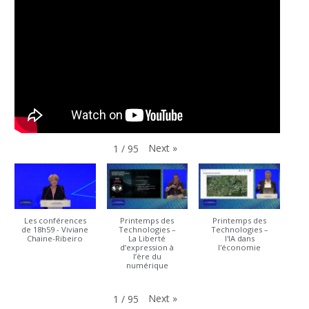
Next
»
1
/
95
Les conférences
Printemps des
Printemps des
de 18h59 - Viviane
Technologies –
Technologies –
Chaine-Ribeiro
La Liberté
l'IA dans
d’expression à
l'économie
l’ère du
numérique
Next
»
1
/
95