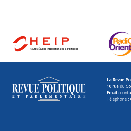
La Revue Pol
10 rue du Co
Email : cont
Téléphone : 