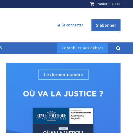
Panier /
0,00
€
Se connecter
S'abonner
S
Contribuez aux débats