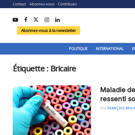
Contact
Abonnez-vous
Contribuez
Abonnez-vous à la newsletter
POLITIQUE
INTERNATIONAL
E
Étiquette :
Bricaire
Maladie de 
ressenti so
PAR
FRANÇOIS BRIC