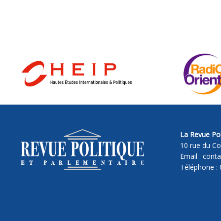
La Revue Pol
10 rue du Co
Email : cont
Téléphone : 