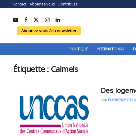
Contact
Abonnez-vous
Contribuez
Abonnez-vous à la newsletter
POLITIQUE
INTERNATIONAL
E
Étiquette :
Calmels
Des logem
PAR
FLORENCE DEL