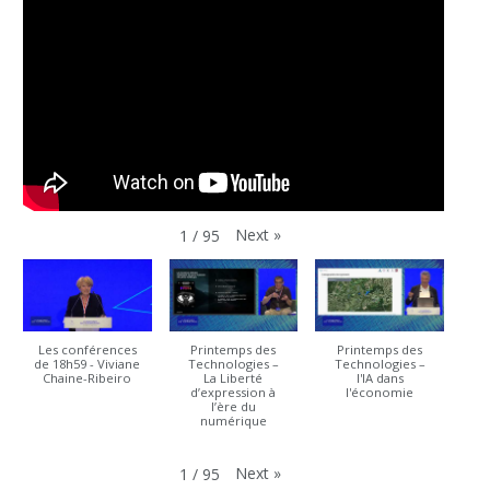
Next
»
1
/
95
Les conférences
Printemps des
Printemps des
de 18h59 - Viviane
Technologies –
Technologies –
Chaine-Ribeiro
La Liberté
l'IA dans
d’expression à
l'économie
l’ère du
numérique
Next
»
1
/
95