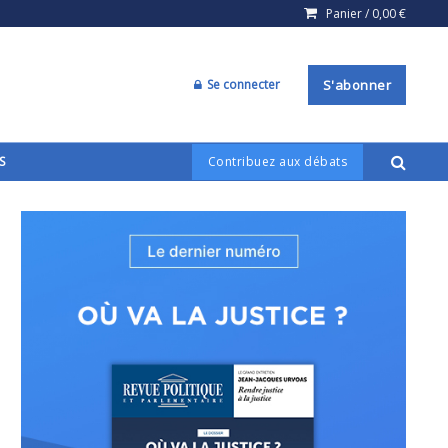
Panier /
0,00
€
Se connecter
S'abonner
S
Contribuez aux débats