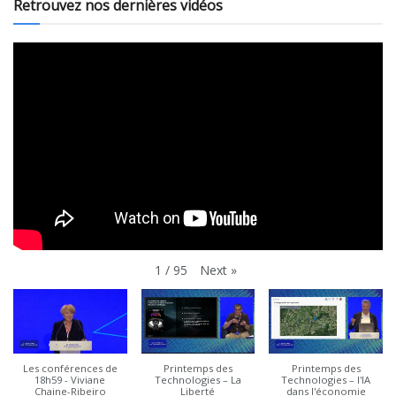
Retrouvez nos dernières vidéos
Next
»
1
/
95
Les conférences de
Printemps des
Printemps des
18h59 - Viviane
Technologies – La
Technologies – l'IA
Chaine-Ribeiro
Liberté
dans l'économie