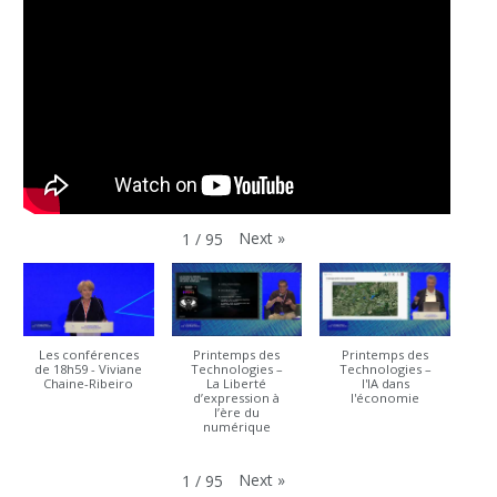
Next
»
1
/
95
Les conférences
Printemps des
Printemps des
de 18h59 - Viviane
Technologies –
Technologies –
Chaine-Ribeiro
La Liberté
l'IA dans
d’expression à
l'économie
l’ère du
numérique
Next
»
1
/
95