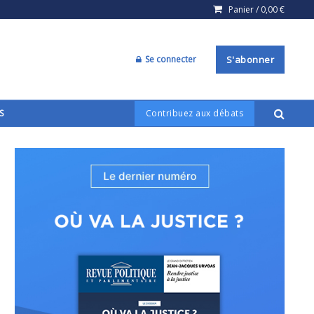
Panier /
0,00
€
Se connecter
S'abonner
S
Contribuez aux débats