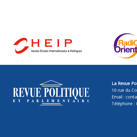
La Revue Pol
10 rue du Co
Email : cont
Téléphone : 