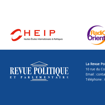
La Revue Pol
10 rue du Co
Email : cont
Téléphone : 