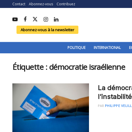
Contact
Abonnez-vous
Contribuez
Abonnez-vous à la newsletter
POLITIQUE
INTERNATIONAL
E
Étiquette :
démocratie israélienne
La démocra
l’instabili
PAR
PHILIPPE VELIL