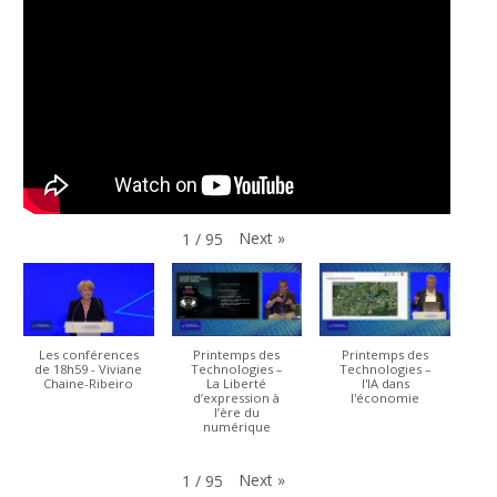
Next
»
1
/
95
Les conférences
Printemps des
Printemps des
de 18h59 - Viviane
Technologies –
Technologies –
Chaine-Ribeiro
La Liberté
l'IA dans
d’expression à
l'économie
l’ère du
numérique
Next
»
1
/
95