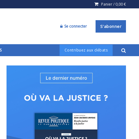
Panier /
0,00
€
Se connecter
S'abonner
S
Contribuez aux débats