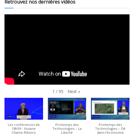
Retrouvez nos dernières vidéos
Next
»
1
/
95
Les conférences de
Printemps des
Printemps des
18h59 - Viviane
Technologies – La
Technologies – l'IA
Chaine-Ribeiro
Liberté
dans l'économie