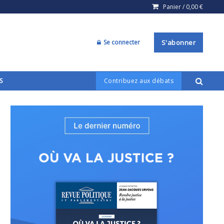
Panier /
0,00
€
Se connecter
S'abonner
S
Contribuez aux débats