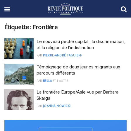
Étiquette :
Frontière
Le nouveau péché capital : la discrimination,
et la religion de l’indistinction
PAR
PIERRE-ANDRÉ TAGUIEFF
Témoignage de deux jeunes migrants aux
parcours différents
PAR
BELLA
ET
1 AUTRE
La frontière Europe/Asie vue par Barbara
Skarga
PAR
JOANNA NOWICKI