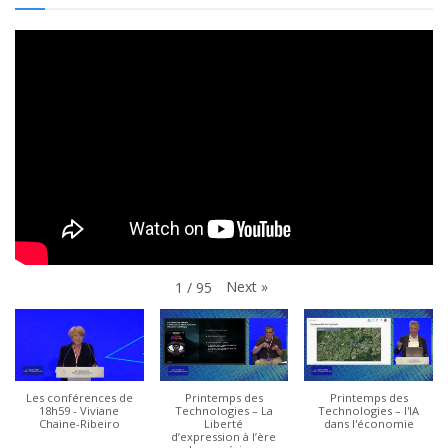
Next
»
1
/
95
Les conférences de
Printemps des
Printemps des
18h59 - Viviane
Technologies – La
Technologies – l'IA
Chaine-Ribeiro
Liberté
dans l'économie
d’expression à l’ère