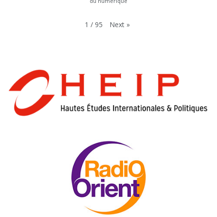
du numérique
Next
»
1
/
95