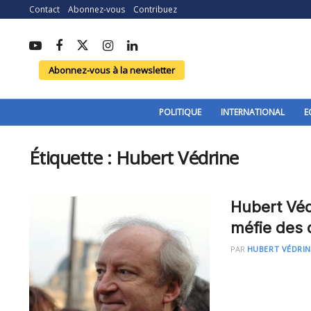
Contact
Abonnez-vous
Contribuez
Abonnez-vous à la newsletter
POLITIQUE
INTERNATIONAL
E
Étiquette :
Hubert Védrine
Hubert Védr
méfie des 
PAR
HUBERT VÉDRIN