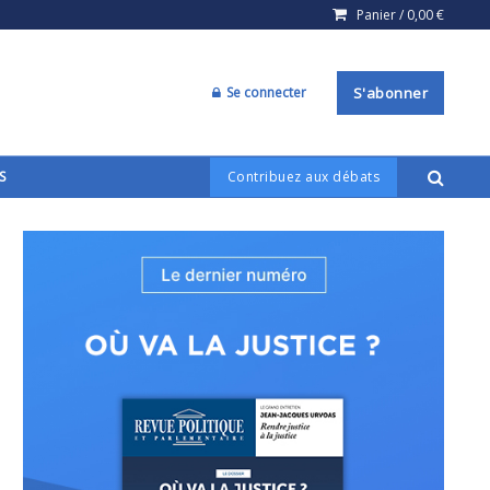
Panier /
0,00
€
Se connecter
S'abonner
S
Contribuez aux débats