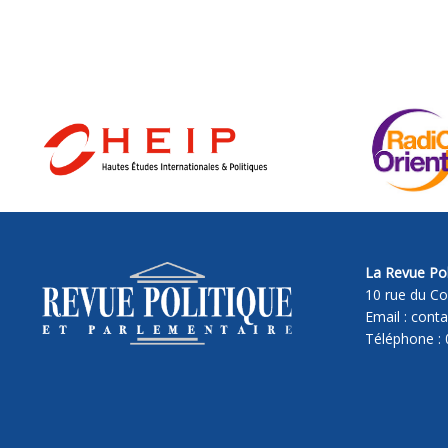
La Revue Pol
10 rue du Co
Email : cont
Téléphone : 