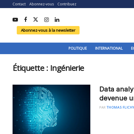
Contact
Abonnez-vous
Contribuez
Abonnez-vous à la newsletter
POLITIQUE
INTERNATIONAL
E
Étiquette :
Ingénierie
Data analy
devenue u
PAR
THOMAS FLICHY