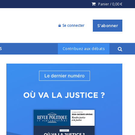
Panier /
0,00
€
Se connecter
S'abonner
S
Contribuez aux débats