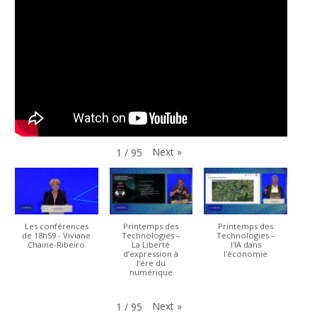
Next
»
1
/
95
Les conférences
Printemps des
Printemps des
de 18h59 - Viviane
Technologies –
Technologies –
Chaine-Ribeiro
La Liberté
l'IA dans
d’expression à
l'économie
l’ère du
numérique
Next
»
1
/
95