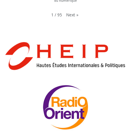
du numérique
Next
»
1
/
95