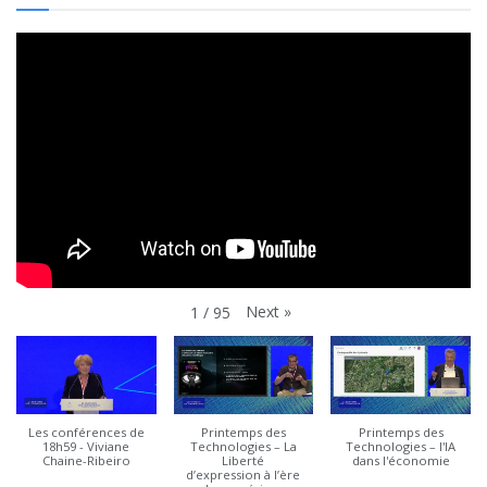
Next
»
1
/
95
Les conférences de
Printemps des
Printemps des
18h59 - Viviane
Technologies – La
Technologies – l'IA
Chaine-Ribeiro
Liberté
dans l'économie
d’expression à l’ère