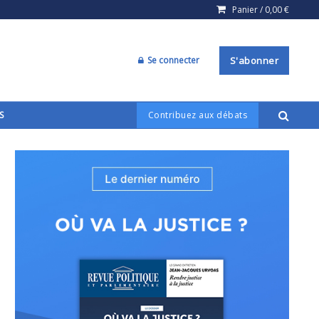
Panier /
0,00
€
Se connecter
S'abonner
S
Contribuez aux débats