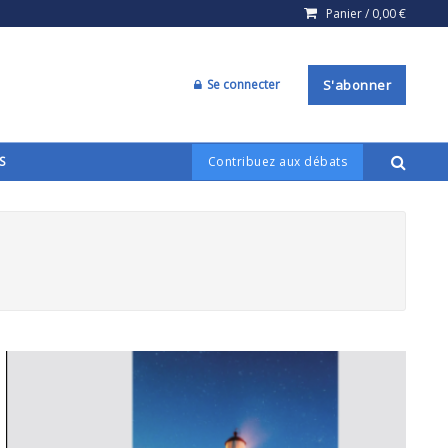
Panier /
0,00
€
Se connecter
S'abonner
S
Contribuez aux débats