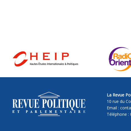
La Revue Pol
10 rue du Co
Email : cont
Téléphone : 