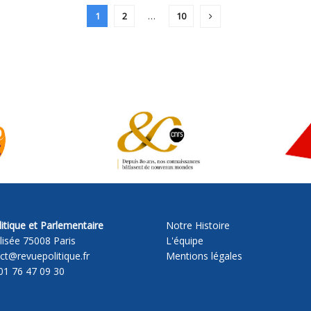
1
2
…
10
itique et Parlementaire
Notre Histoire
lisée 75008 Paris
L'équipe
act@revuepolitique.fr
Mentions légales
01 76 47 09 30