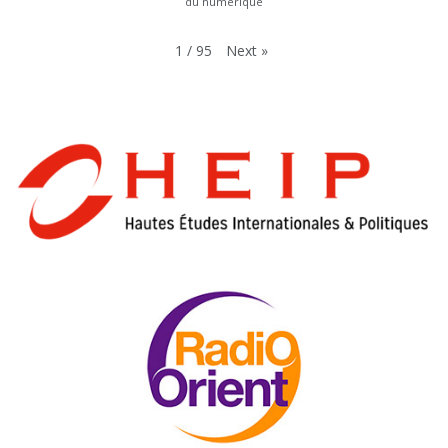
du numérique
Next
»
1
/
95