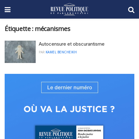
Étiquette :
mécanismes
Autocensure et obscurantisme
PAR
KAMEL BENCHEIKH