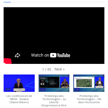
Next
»
1
/
95
Les conférences de
Printemps des
Printemps des
18h59 - Viviane
Technologies – La
Technologies – l'IA
Chaine-Ribeiro
Liberté
dans l'économie
d’expression à l’ère