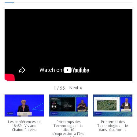
Next
»
1
/
95
Les conférences de
Printemps des
Printemps des
18h59 - Viviane
Technologies – La
Technologies – l'IA
Chaine-Ribeiro
Liberté
dans l'économie
d’expression à l’ère