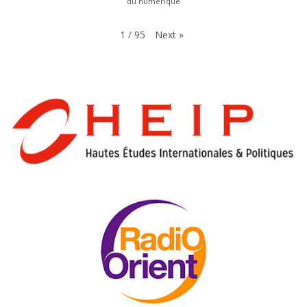
du numérique
Next
»
1
/
95