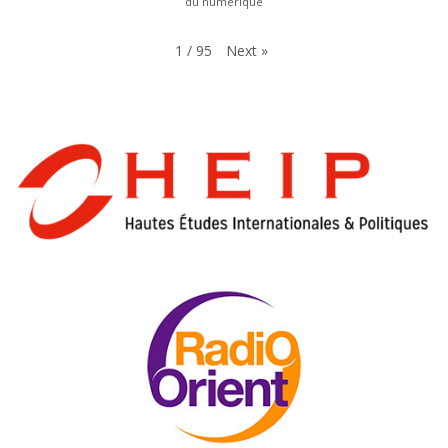
du numérique
Next
»
1
/
95