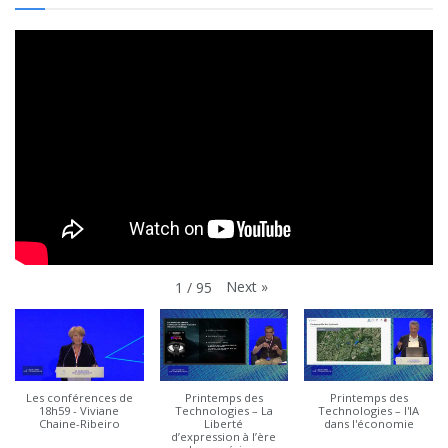
Next
»
1
/
95
Les conférences de
Printemps des
Printemps des
18h59 - Viviane
Technologies – La
Technologies – l'IA
Chaine-Ribeiro
Liberté
dans l'économie
d’expression à l’ère