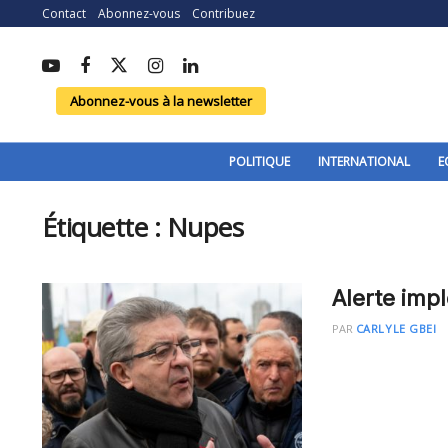
Contact
Abonnez-vous
Contribuez
Abonnez-vous à la newsletter
POLITIQUE
INTERNATIONAL
E
Étiquette :
Nupes
Alerte imp
PAR
CARLYLE GBEI