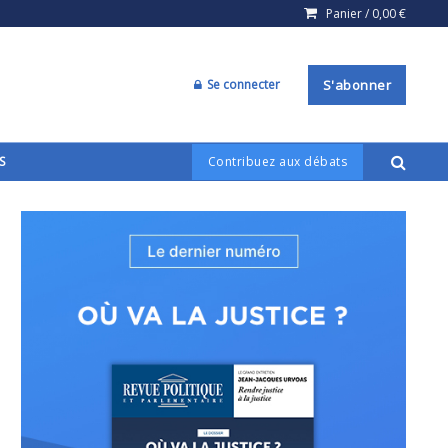
Panier /
0,00
€
Se connecter
S'abonner
S
Contribuez aux débats