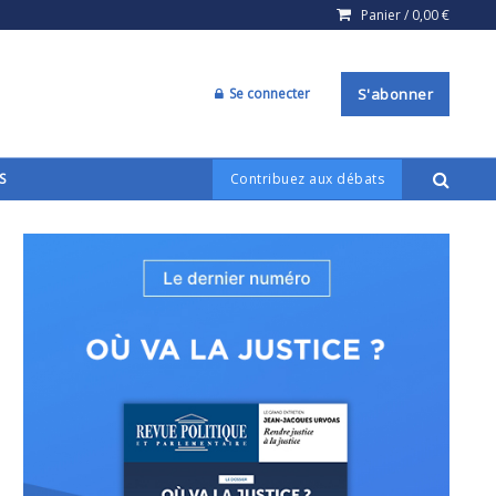
Panier /
0,00
€
Se connecter
S'abonner
S
Contribuez aux débats