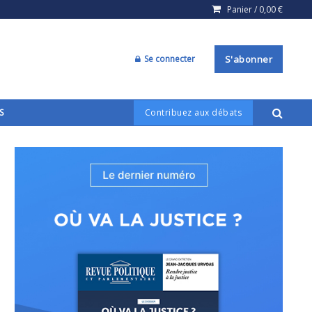
Panier /
0,00
€
Se connecter
S'abonner
S
Contribuez aux débats