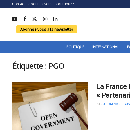
Contact
Abonnez-vous
Contribuez
Abonnez-vous à la newsletter
POLITIQUE
INTERNATIONAL
E
Étiquette :
PGO
La France 
« Partenar
PAR
ALEXANDRE GA