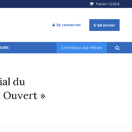
Panier /
0,00
€
Se connecter
S'abonner
COURS
Contribuez aux débats
al du
 Ouvert »