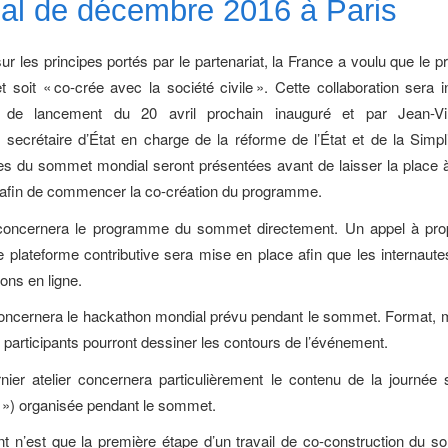
al de décembre 2016 à Paris
ur les principes portés par le partenariat, la France a voulu que le
 soit « co-crée avec la société civile ». Cette collaboration sera in
t de lancement du 20 avril prochain inauguré et par Jean-Vi
, secrétaire d’État en charge de la réforme de l’État et de la Simpli
es du sommet mondial seront présentées avant de laisser la place à
s afin de commencer la co-création du programme.
concernera le programme du sommet directement. Un appel à prop
e plateforme contributive sera mise en place afin que les internaut
ons en ligne.
oncernera le hackathon mondial prévu pendant le sommet. Format, m
s participants pourront dessiner les contours de l’événement.
rnier atelier concernera particulièrement le contenu de la journée s
») organisée pendant le sommet.
 n’est que la première étape d’un travail de co-construction du 