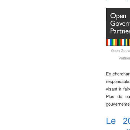
Open Gouv
Partne
En cherchant
responsable
visant à fai
Plus de par
gouvernemen
Le 2