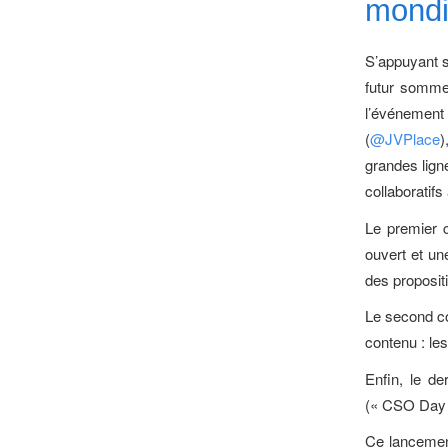
mondi
S’appuyant s
futur sommet
l’événemen
(
@JVPlace
)
grandes lign
collaboratif
Le premier 
ouvert et un
des propositi
Le second c
contenu : le
Enfin, le de
(« CSO Day 
Ce lancement