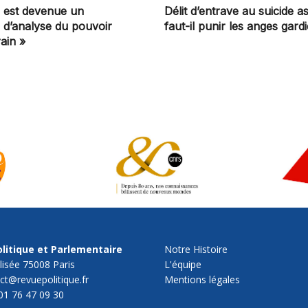
on est devenue un
Délit d’entrave au suicide as
e d’analyse du pouvoir
faut-il punir les anges gard
ain »
litique et Parlementaire
Notre Histoire
lisée 75008 Paris
L'équipe
act@revuepolitique.fr
Mentions légales
01 76 47 09 30