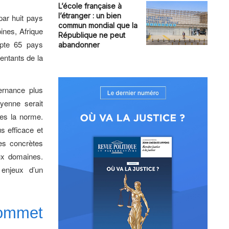
L’école française à
l’étranger : un bien
par huit pays
commun mondial que la
ines, Afrique
République ne peut
mpte 65 pays
abandonner
ntants de la
vernance plus
oyenne serait
ies la norme.
s efficace et
es concrètes
eux domaines.
 enjeux d’un
ommet