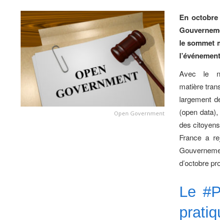
En octobre 
Gouvernemen
le sommet m
l’événement
Avec le n
matière trans
largement d
(open data),
Open Government
des citoyens 
France a rej
Gouverneme
d’octobre pr
Le #P
prati