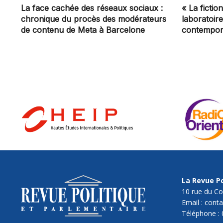
La face cachée des réseaux sociaux :
« La ficti
chronique du procès des modérateurs
laboratoir
de contenu de Meta à Barcelone
contempor
La Revue Po
10 rue du Co
Email : cont
Téléphone : 