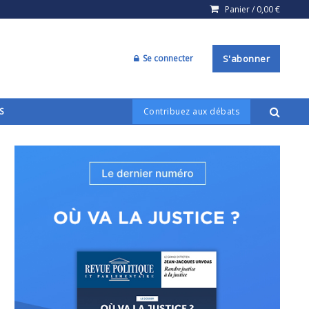
Panier /
0,00
€
Se connecter
S'abonner
S
Contribuez aux débats