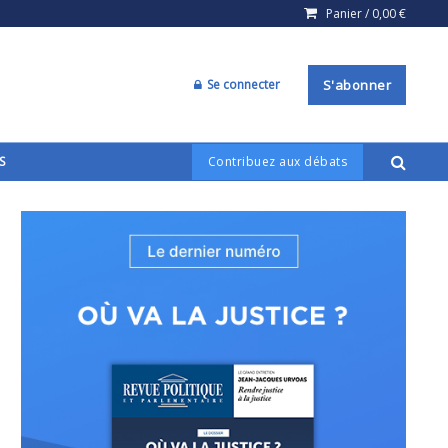
Panier /
0,00
€
Se connecter
S'abonner
S
Contribuez aux débats