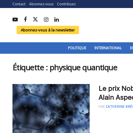
Contact
Abonnez-vous
Contribuez
Abonnez-vous à la newsletter
POLITIQUE
INTERNATIONAL
E
Étiquette :
physique quantique
Le prix No
Alain Aspe
PAR
CATHERINE BR