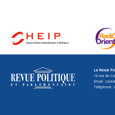
La Revue Pol
10 rue du Co
Email : cont
Téléphone : 