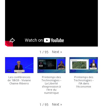
Next
»
1
/
95
Les conférences
Printemps des
Printemps des
de 18h59 - Viviane
Technologies –
Technologies –
Chaine-Ribeiro
La Liberté
l'IA dans
d’expression à
l'économie
l’ère du
numérique
Next
»
1
/
95