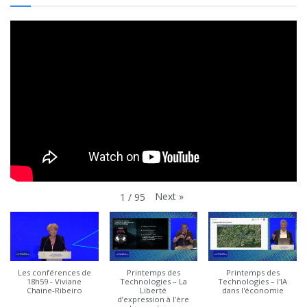
Next
»
1
/
95
Les conférences de
Printemps des
Printemps des
18h59 - Viviane
Technologies – La
Technologies – l'IA
Chaine-Ribeiro
Liberté
dans l'économie
d’expression à l’ère