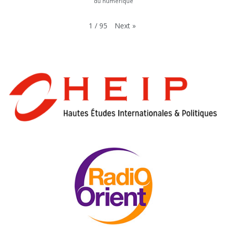
du numérique
Next
»
1
/
95