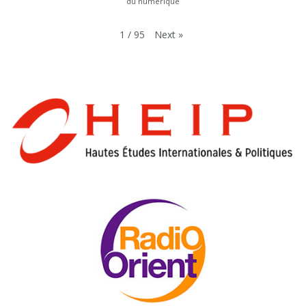
du numérique
Next
»
1
/
95