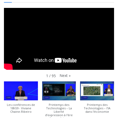
Next
»
1
/
95
Les conférences de
Printemps des
Printemps des
18h59 - Viviane
Technologies – La
Technologies – l'IA
Chaine-Ribeiro
Liberté
dans l'économie
d’expression à l’ère