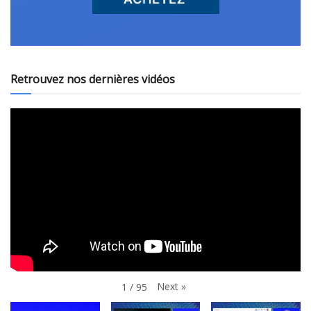
Retrouvez nos dernières vidéos
Next
»
1
/
95