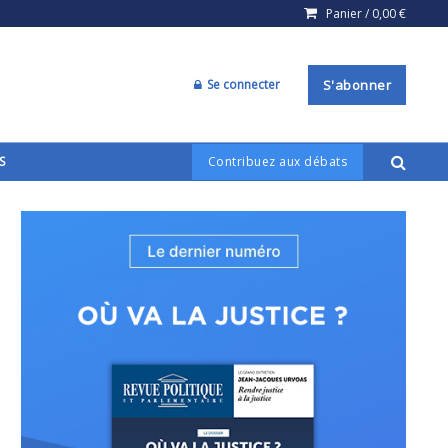
Panier /
0,00
€
Se connecter
S'abonner
S
Contribuez aux débats