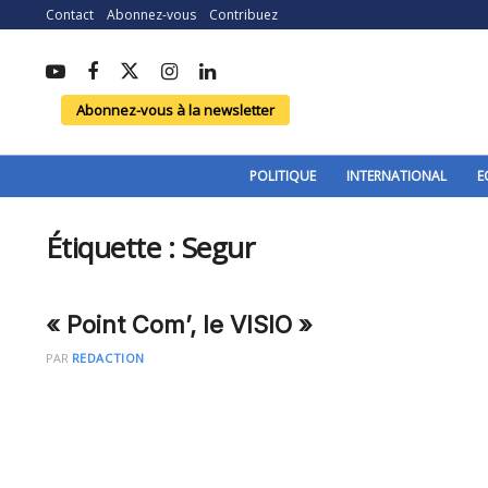
Contact
Abonnez-vous
Contribuez
Abonnez-vous à la newsletter
POLITIQUE
INTERNATIONAL
E
Étiquette :
Segur
« Point Com’, le VISIO »
PAR
REDACTION