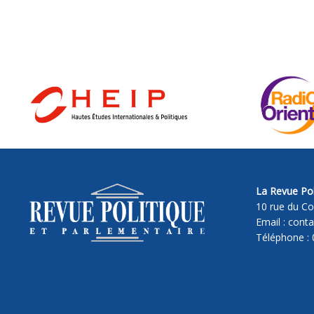
La Revue Pol
10 rue du Co
Email : cont
Téléphone : 