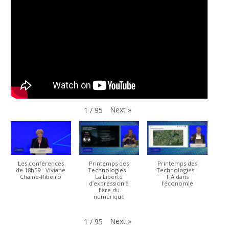
Next
»
1
/
95
Les conférences
Printemps des
Printemps des
de 18h59 - Viviane
Technologies –
Technologies –
Chaine-Ribeiro
La Liberté
l'IA dans
d’expression à
l'économie
l’ère du
numérique
Next
»
1
/
95